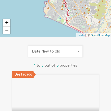
+
−
Leaflet
| ©
OpenStreetMap
Date New to Old
1
to
5
out of
5
properties
Destacado