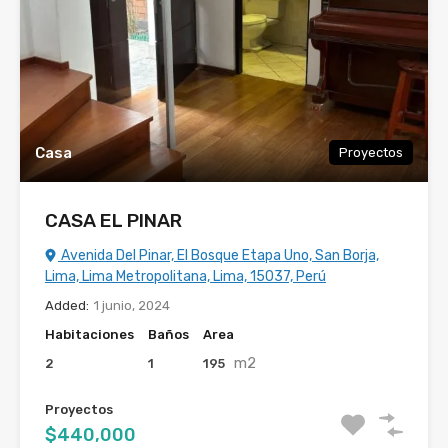
Casa
Proyectos
CASA EL PINAR
Avenida Del Pinar, El Bosque Etapa Uno, San Borja,
Lima, Lima Metropolitana, Lima, 15037, Perú
Added:
1 junio, 2024
Habitaciones
Baños
Area
m2
2
1
195
Proyectos
$440,000