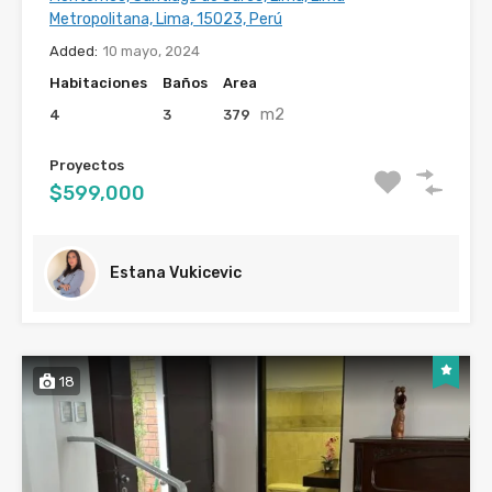
Metropolitana, Lima, 15023, Perú
Added:
10 mayo, 2024
Habitaciones
Baños
Area
m2
4
3
379
Proyectos
$599,000
Estana Vukicevic
18