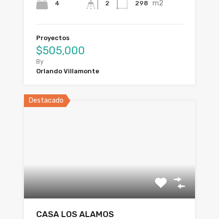
m2
4
298
2
Proyectos
$505,000
By
Orlando Villamonte
Destacado
CASA LOS ALAMOS