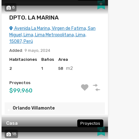
8
DPTO. LA MARINA
Avenida La Marina, Virgen de Fatima, San
Miguel, Lima, Lima Metropolitana, Lima,
15087, Perú
Added:
9 mayo, 2024
Habitaciones
Baños
Area
m2
2
1
58
Proyectos
$99,960
Orlando Villamonte
Casa
Proyectos
18