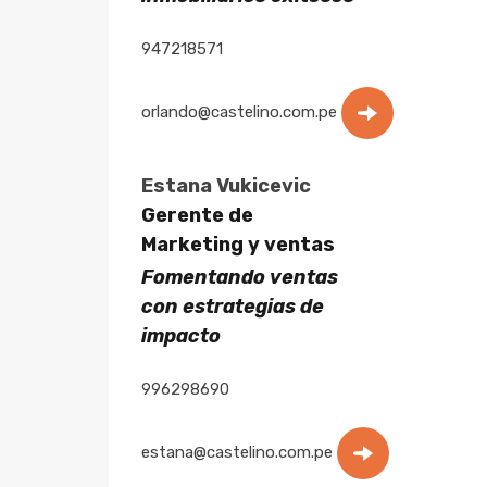
947218571
orlando@castelino.com.pe
Estana Vukicevic
Gerente de
Marketing y ventas
Fomentando ventas
con estrategias de
impacto
996298690
estana@castelino.com.pe