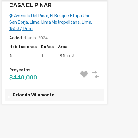
CASA EL PINAR
Avenida Del Pinar, El Bosque Etapa Uno,
San Borja, Lima, Lima Metropolitana, Lima,
15037, Perú
Added:
1 junio, 2024
Habitaciones
Baños
Area
m2
2
1
195
Proyectos
$440,000
Orlando Villamonte