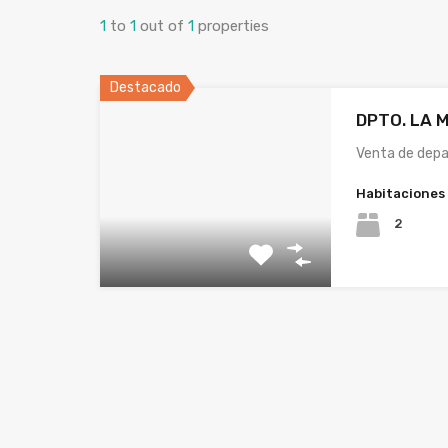
1
to
1
out of
1
properties
Destacado
DPTO. LA 
Venta de dep
Habitaciones
2