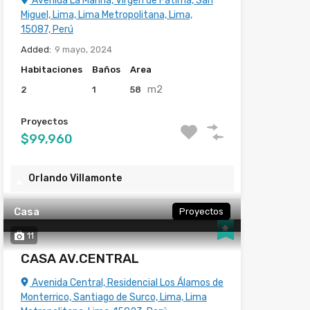
Avenida La Marina, Virgen de Fatima, San
Miguel, Lima, Lima Metropolitana, Lima,
15087, Perú
Added:
9 mayo, 2024
Habitaciones
Baños
Area
m2
2
1
58
Proyectos
$99,960
Orlando Villamonte
Casa
Proyectos
11
CASA AV.CENTRAL
Avenida Central, Residencial Los Álamos de
Monterrico, Santiago de Surco, Lima, Lima