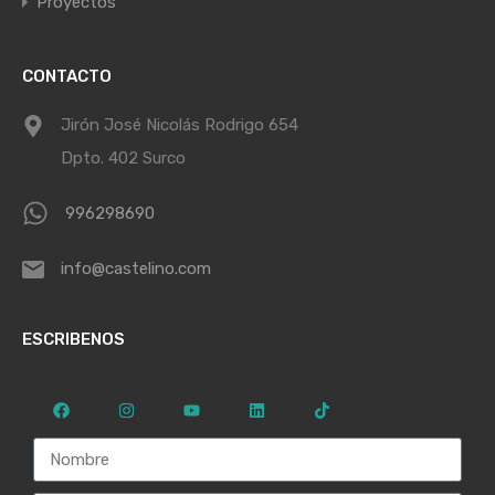
Proyectos
CONTACTO
Jirón José Nicolás Rodrigo 654
Dpto. 402 Surco
996298690
info@castelino.com
ESCRIBENOS