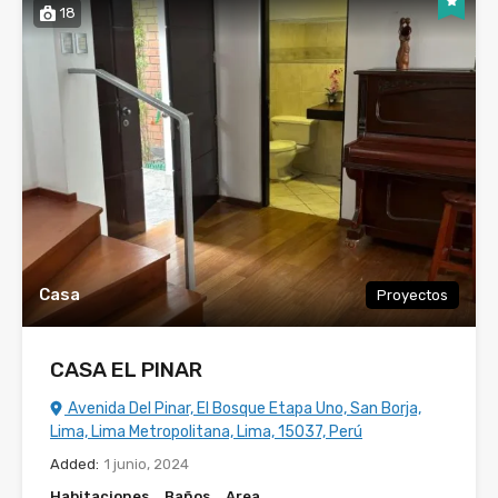
18
Casa
Proyectos
CASA EL PINAR
Avenida Del Pinar, El Bosque Etapa Uno, San Borja,
Lima, Lima Metropolitana, Lima, 15037, Perú
Added:
1 junio, 2024
Habitaciones
Baños
Area