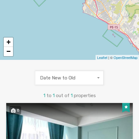
+
−
Leaflet
| ©
OpenStreetMap
Date New to Old
1
to
1
out of
1
properties
8