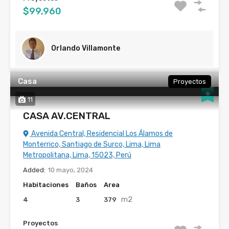
$99,960
Orlando Villamonte
Casa
Proyectos
11
CASA AV.CENTRAL
Avenida Central, Residencial Los Álamos de
Monterrico, Santiago de Surco, Lima, Lima
Metropolitana, Lima, 15023, Perú
Added:
10 mayo, 2024
Habitaciones
Baños
Area
m2
4
3
379
Proyectos