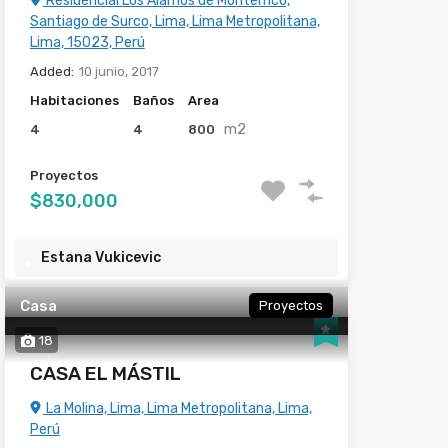
Residencial Los Álamos de Monterrico,
Santiago de Surco, Lima, Lima Metropolitana,
Lima, 15023, Perú
Added:
10 junio, 2017
Habitaciones
Baños
Area
m2
4
4
800
Proyectos
$830,000
Estana Vukicevic
Casa
Proyectos
18
CASA EL MÁSTIL
La Molina, Lima, Lima Metropolitana, Lima,
Perú